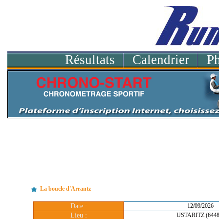
Résultats
Calendrier
P
La boucle d'Arrantz
Date :
12/09/2026
Lieu :
USTARITZ (6448