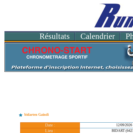
Résultats
Calendrier
P
bidarten Gaindi
Date :
12/09/2026
Lieu :
BIDART (642