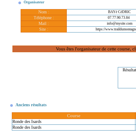
Organisateur
Nom :
BAYé CéDRIC
Téléphone :
07.77.90.73.84
Mail :
info@mysite.com
Site :
https://www.traildumontagno
Vous êtes l'organisateur de cette course, 
Résulta
Anciens résultats
Course
Ronde des Isards
Ronde des Isards