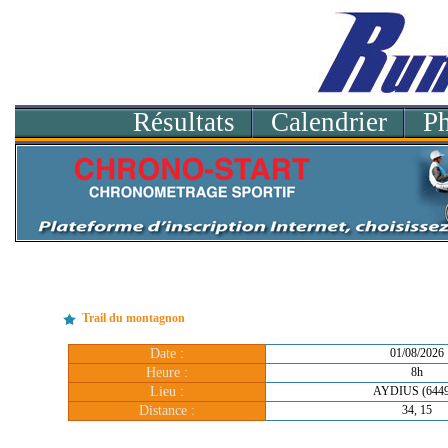
Résultats
Calendrier
P
Trail du montagnon
Date :
01/08/2026
Heure :
8h
Lieu :
AYDIUS (6449
Distance :
34, 15