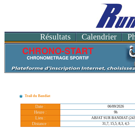
Résultats
Calendrier
P
Trail du Bandiat
Date :
06/09/2026
Heure :
9h
Lieu :
ABJAT SUR BANDIAT (243
Distance :
31,7, 15,5, 8,3, 4,5