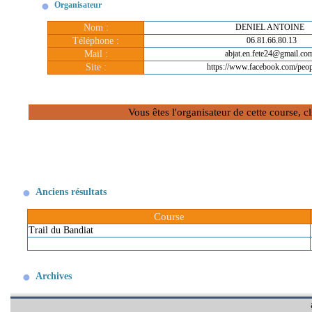
Organisateur
Nom :
DENIEL ANTOINE
Téléphone :
06.81.66.80.13
Mail :
abjat.en.fete24@gmail.co
Site :
https://www.facebook.com/peop
Vous êtes l'organisateur de cette course, 
Anciens résultats
Course
Trail du Bandiat
Archives