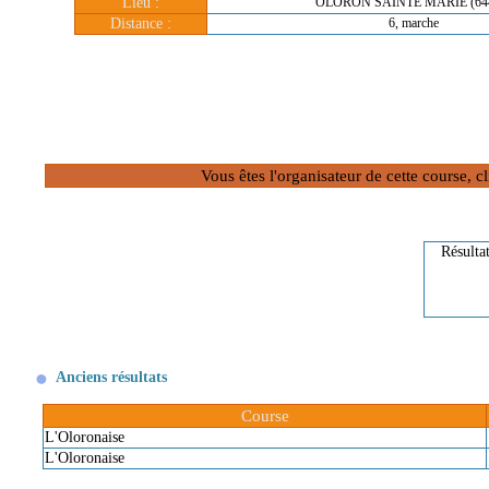
Lieu :
OLORON SAINTE MARIE (64
Distance :
6, marche
Vous êtes l'organisateur de cette course, 
Résulta
Anciens résultats
Course
L'Oloronaise
L'Oloronaise