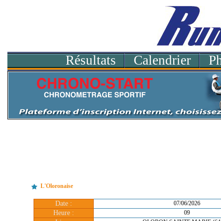
Résultats
Calendrier
P
L'Oloronaise
Date :
07/06/2026
Heure :
09