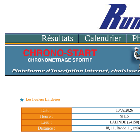
Résultats
Calendrier
P
Les Foulées Lindoises
Date :
13/09/2026
Heure :
9H15
Lieu :
LALINDE (24150)
Distance :
18, 11, Rando 11, enfa