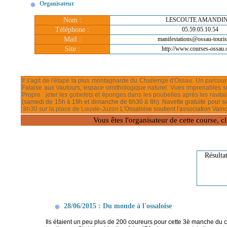
Organisateur
Nom :
LESCOUTE AMANDI
Téléphone :
05.59.05.10.54
Mail :
manifestations@ossau-touris
Site :
http://www.courses-ossau
Il s'agit de l'étape la plus montagnarde du Challenge d'Ossau.
Un parcour
Falaise aux Vautours, espace ornithologique naturel. Vues imprenables su
Propre : jeter les gobelets et éponges dans les poubelles après les ravitai
(samedi de 15h à 19h et dimanche de 6h30 à 8h).
Navette gratuite pour s
:8h30 sur la place de Louvie-Juzon
L'Ossaloise soutient l'association Vain
Vous êtes l'organisateur de cette course, 
Résulta
28/06/2015 : Du monde à l'ossaloise
Ils étaient un peu plus de 200 coureurs pour cette 3è manche du c