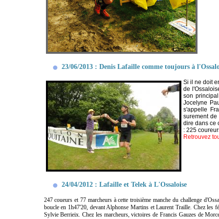
23/06/2013 : Denis Lafaille comme toujours à l'Ossalo
Si il ne doit 
de l'Ossaloi
son principal
Jocelyne Pau
s'appelle Fr
surement de c
dire dans ce 
: 225 coureur
Retrouvez tou
24/04/2012 : Lafaille et Telek à L'Ossaloise
247 coueurs et 77 marcheurs à cette troisième manche du challenge d'Ossau
boucle en 1h47'20, devant Alphonse Martins et Laurent Traille. Chez les f
Sylvie Berrieix. Chez les marcheurs, victoires de Francis Gauzes de Morc