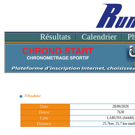
Résultats
Calendrier
P
l'Ossaloise
Date :
28/06/2026
Heure :
7h30
Lieu :
LARUNS (64440)
Distance :
25,7km, 25,7 km marh