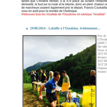
tandis que Christine Verdier, à la 47è place au scratch l'emp
dénivellé, le tout sur la route et le bitume, donc en plein chale
de marcheurs avaient également pris le départ, Francis Couhailla
vouz en août pour la montée de l'Aubisque.
Retrouvez tous les résultats de l'Ossaloise en rubrique "résultats"
29/06/2014 : Lafaille à l'Ossaloise, évidemment...
Près de
L’Ossal
(2h09’11
fait val
Juzon e
1h51’03’
devance
2h21’06
2h52’28
Ompraret
Josiane 