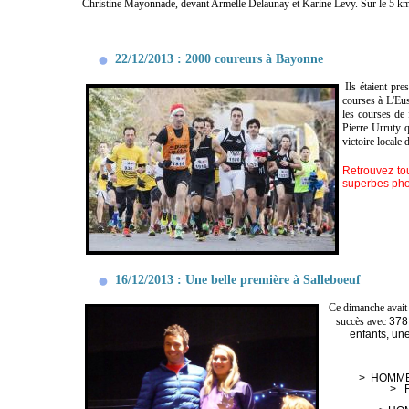
Christine Mayonnade, devant Armelle Delaunay et Karine Levy. Sur le 5 km, 
22/12/2013 : 2000 coureurs à Bayonne
Ils étaient pr
courses à L'Eus
les courses de f
Pierre Urruty q
victoire locale 
Retrouvez tou
superbes pho
16/12/2013 : Une belle première à Salleboeuf
Ce dimanche avait 
succès avec
378 
enfants, une
 >  HOM
>  