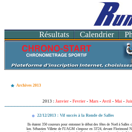
Résultats
Calendrier
P
Archives 2013
2013 :
Janvier
-
Fevrier
-
Mars
-
Avril
-
Mai
-
Jui
22/12/2013 : Vif succès à la Ronde de Salles
Ils étaient 350 coureurs pour entonner le début des fêtes de Noël à Salles c
km. Sébastien Villette de l'UAGM s'impose en 33'24, devant Florimond Naull