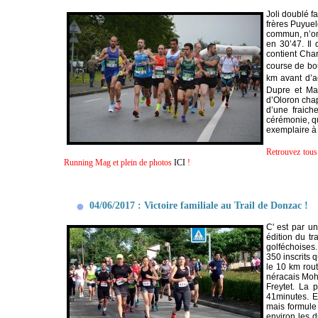
Joli doublé f
frères Puyuelo
commun, n’ont
en 30’47. Il
contient Char
course de bo
km avant d’a
Dupre et Ma
d’Oloron chap
d’une fraich
cérémonie, qu
exemplaire à
Retrouvez tous 
Running Mag et plein de photos
ICI
!
04/06/2017 : Victoire familiale au Trail de Donzac !
C' est par u
édition du t
golféchoises.
350 inscrits 
le 10 km rout
néracais Moh
Freytet. La 
41minutes. E
mais formule 
environ les d