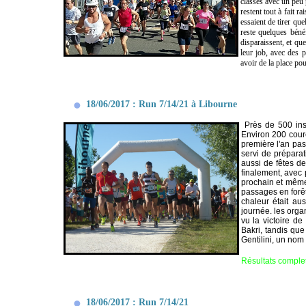
classés avec un peu p
restent tout à fait r
essaient de tirer qu
reste quelques béné
disparaissent, et qu
leur job, avec des p
avoir de la place pou
18/06/2017 : Run 7/14/21 à Libourne
Près de 500 insc
Environ 200 coure
première l'an pas
servi de prépara
aussi de fêtes de
finalement, avec p
prochain et même
passages en forêt
chaleur était a
journée. les orga
vu la victoire d
Bakri, tandis qu
Gentilini, un nom
Résultats complet
18/06/2017 : Run 7/14/21