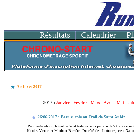
Résultats
Calendrier
P
Archives 2017
2017 :
Janvier
-
Fevrier
-
Mars
-
Avril
-
Mai
-
Jui
26/06/2017 : Beau succès au Trail de Saint Aubin
Pour sa 4è édition, le trail de Saint Aubin a réuni pas loin de 500 concurre
Nicolas Vienne et Matthieu Barrière. Du côté des féminines, c'est Nathal