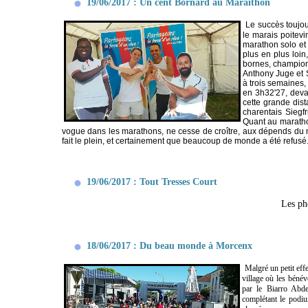
19/06/2017 : Un cent Bornard au Maraithon
Le succès toujou
le marais poitevi
marathon solo et
plus en plus loin
bornes, champion
Anthony Juge et S
à trois semaines, 
en 3h32'27, deva
cette grande dist
charentais Siegf
Quant au marathon
vogue dans les marathons, ne cesse de croître, aux dépends du mar
fait le plein, et certainement que beaucoup de monde a été refusé
19/06/2017 : Tout Tresses Court
Les pho
18/06/2017 : Du beau monde à Morcenx
Malgré un petit effe
village où les bénév
par le Biarro Abde
complétant le podiu