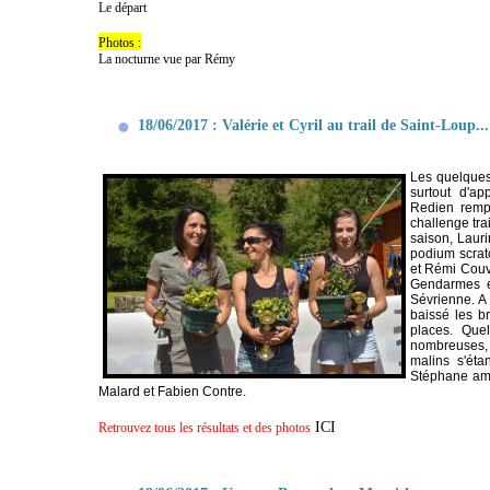
Le départ
Photos :
La nocturne vue par Rémy
18/06/2017 : Valérie et Cyril au trail de Saint-Loup...
Les quelques
surtout d'a
Redien
rempo
challenge tra
saison,
Laur
podium scra
et
Rémi Couv
Gendarmes e
Sévrienne. A
baissé les b
places. Que
nombreuses, 
malins s'ét
Stéphane amil
Malard
et Fabien Contre.
ICI
Retrouvez tous les résultats et des photos