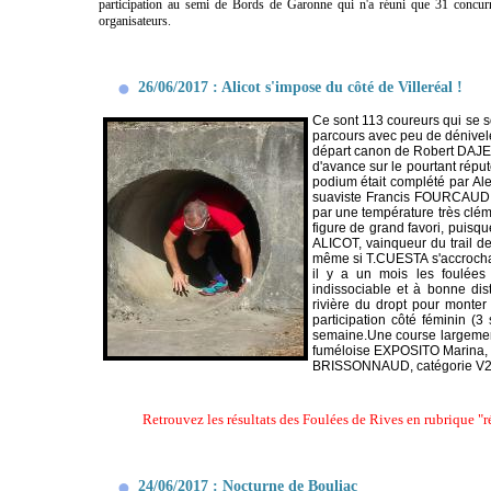
participation au semi de Bords de Garonne qui n'a réuni que 31 concurr
organisateurs.
26/06/2017 : Alicot s'impose du côté de Villeréal !
Ce sont 113 coureurs qui se s
parcours avec peu de dénivelé
départ canon de Robert DAJEAN
d'avance sur le pourtant répu
podium était complété par Al
suaviste Francis FOURCAUD, h
par une température très clém
figure de grand favori, puisq
ALICOT, vainqueur du trail de
même si T.CUESTA s'accrochait 
il y a un mois les foulées
indissociable et à bonne di
rivière du dropt pour monter
participation côté féminin (3
semaine.Une course largemen
fuméloise EXPOSITO Marina, d
BRISSONNAUD, catégorie V2, 
Retrouvez les résultats des Foulées de Rives en rubrique 
24/06/2017 : Nocturne de Bouliac