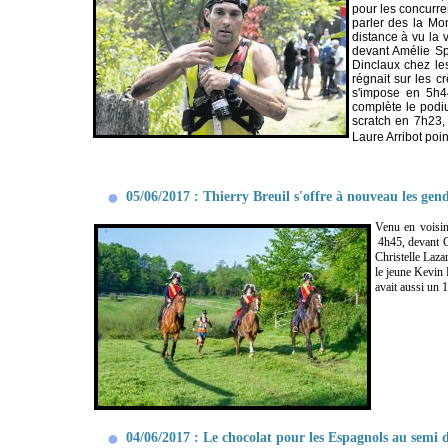
pour les concurre
parler des la Mo
distance à vu la 
devant Amélie Sp
Dinclaux chez les
régnait sur les c
s'impose en 5h44
complète le podiu
scratch en 7h23, 
Laure Arribot poi
05/06/2017 : Thierry Breuil s'offre à nouveau les ge
Venu en voisin
4h45, devant Gu
Christelle Laza
le jeune Kevin 
avait aussi un 
04/06/2017 : Le chocolat pour les Espagnols au semi 