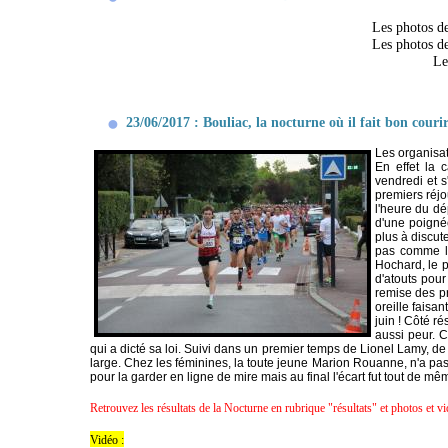
Les photos de
Les photos de
Le
23/06/2017 : Bouliac, la nocturne où il fait bon courir
Les organisat
En effet la 
vendredi et s
premiers réj
l'heure du dé
d'une poignée
plus à discute
pas comme le
Hochard, le 
d'atouts pou
remise des pr
oreille faisa
juin ! Côté ré
aussi peur. 
qui a dicté sa loi. Suivi dans un premier temps de Lionel Lamy, de
large. Chez les féminines, la toute jeune Marion Rouanne, n'a pas n
pour la garder en ligne de mire mais au final l'écart fut tout de 
Retrouvez les résultats de la Nocturne en rubrique "résultats" et photos et v
Vidéo :