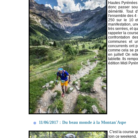
Hautes Pyrénées s
donc passer sous
démérité. Tout 
l'ensemble des 4 
250 sur le 10 et
manifestation, un
très serrées, et q
rappeler la cours
confrontation d
communes et une
concurrents ont pu
comme cela se pr
en juillet! On re
tablette. Ils rem
édition Midi Pyré
11/06/2017 : Du beau monde à la Montan'Aspe
C'est la course q
loin ce weekend, à