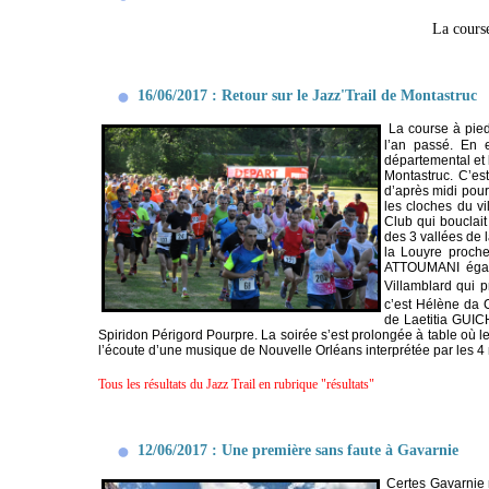
La course
16/06/2017 : Retour sur le Jazz'Trail de Montastruc
La course à pied
l’an passé. En 
départemental et 
Montastruc. C’est
d’après midi pour
les cloches du v
Club qui bouclait
des 3 vallées de 
la Louyre proche
ATTOUMANI égal
Villamblard qui 
c’est Hélène da 
de Laetitia GUI
Spiridon Périgord Pourpre. La soirée s’est prolongée à table où le
l’écoute d’une musique de Nouvelle Orléans interprétée par les 
Tous les résultats du Jazz Trail en rubrique "résultats"
12/06/2017 : Une première sans faute à Gavarnie
Certes Gavarnie n'